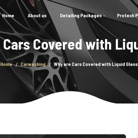
Home
About us
Detailing Packages
Protech 
Gift Vouchers
 Cars Covered with Liqu
Car Polishing/Rejuvenation
Engine Steam Clean
Exterior Detail
Home
Carwashing
Why are Cars Covered with Liquid Glass
Interior Detail
Prestige Package
New Car Paint Protection