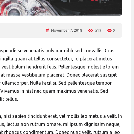
November 7, 2018
519
0
Suspendisse venenatis pulvinar nibh sed convallis. Cras
ngilla quam at tellus consectetur, id placerat metus
d, vestibulum hendrerit felis. Pellentesque molestie lorem
at massa vestibulum placerat. Donec placerat suscipit
 ullamcorper. Nulla facilisi. Sed pellentesque tempor
t. Vivamus in nisl nec quam maximus venenatis. Sed
t tellus.
nisi sapien tincidunt erat, vel mollis leo metus a velit. In
us, lectus non rutrum ornare, mi ipsum dignissim neque,
idunt rhoncus condimentum. Donec nunc velit, rutrum a leo